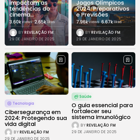
impactam as
Jogos Olímpicos
tendências do
2024: Preparativos
Cultura
cinema...
e Previsões
Explorando as mudanças
culturais que impactam...
3.60k
2.65k
7.96k
6.67k
views
likes
views
likes
29 DE JANEIRO DE 2025
BY
REVELAÇÃO FM
BY
REVELAÇÃO FM
29 DE JANEIRO DE 2025
29 DE JANEIRO DE 2025
Esportes
Jogos Olímpicos 2024:
Preparativos e Previsões
29 DE JANEIRO DE 2025
Tecnologia
Cibersegurança em 2024:
Protegendo sua vida...
29 DE JANEIRO DE 2025
Saúde
Tecnologia
O guia essencial para
TRENDING CATEGORIES
fortalecer seu
Cibersegurança em
Saúde
sistema imunológico
2024: Protegendo sua
14 Articles
vida digital
BY
REVELAÇÃO FM
29 DE JANEIRO DE 2025
BY
REVELAÇÃO FM
Tecnologia
29 DE JANEIRO DE 2025
14 Articles