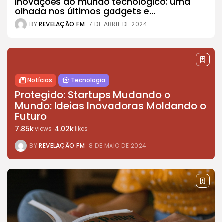
Inovações do mundo tecnológico: uma
olhada nos últimos gadgets e...
BY
REVELAÇÃO FM
7 DE ABRIL DE 2024
Notícias
Tecnologia
Protegido: Startups Mudando o
Mundo: Ideias Inovadoras Moldando o
Futuro
7.85k
4.02k
views
likes
BY
REVELAÇÃO FM
8 DE MAIO DE 2024