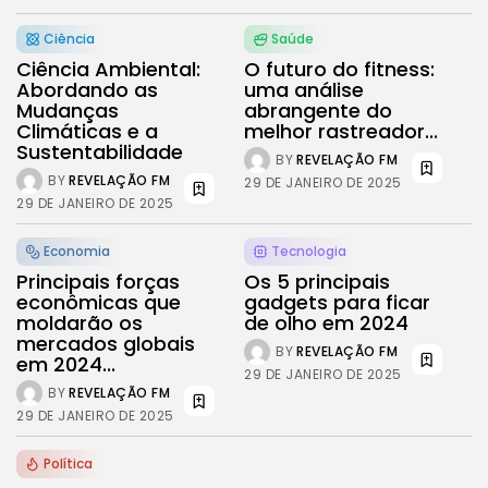
Ciência
Saúde
Política
10 Articles
Ciência Ambiental:
O futuro do fitness:
Abordando as
uma análise
Cultura
Mudanças
abrangente do
9 Articles
Climáticas e a
melhor rastreador...
Sustentabilidade
BY
REVELAÇÃO FM
Notícias
BY
REVELAÇÃO FM
9 Articles
29 DE JANEIRO DE 2025
29 DE JANEIRO DE 2025
LATEST REVIEWS
Economia
Tecnologia
Saúde
4.4
Tracking Your Health: Top Fitness Tracker
Principais forças
Os 5 principais
Review
econômicas que
gadgets para ficar
BY
REVELAÇÃO FM
29 DE JANEIRO DE 2025
moldarão os
de olho em 2024
mercados globais
BY
REVELAÇÃO FM
Tecnologia
em 2024...
4.5
The Future of Urban Mobility: An In-Depth
29 DE JANEIRO DE 2025
Review of 2024 Electric Bikes
BY
REVELAÇÃO FM
29 DE JANEIRO DE 2025
BY
REVELAÇÃO FM
29 DE JANEIRO DE 2025
Saúde
3.8
Política
The Perfect Grind: How Premium Coffee