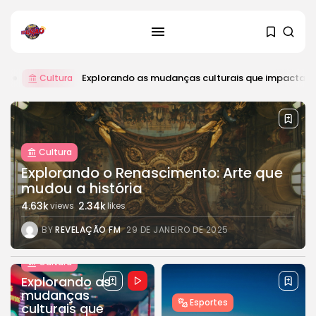
Explorando as mudanças culturais que impactam as tendências
Cultura
Explorando o Renascimento: Arte que
mudou a história
SEARCH
4.63k
2.34k
views
likes
BY
REVELAÇÃO FM
29 DE JANEIRO DE 2025
RECENT POSTS
Cultura
Cultura
Explorando o Renascimento: Arte
Explorando as
que mudou...
mudanças
Esportes
29 DE JANEIRO DE 2025
culturais que