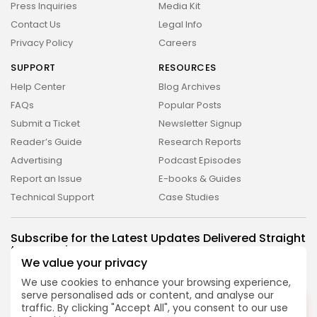
2026 Revelação FM. All rights reserved
Press Inquiries
Media Kit
Contact Us
Legal Info
Privacy Policy
Careers
SUPPORT
RESOURCES
Help Center
Blog Archives
FAQs
Popular Posts
Submit a Ticket
Newsletter Signup
Reader’s Guide
Research Reports
Advertising
Podcast Episodes
Report an Issue
E-books & Guides
Technical Support
Case Studies
Subscribe for the Latest Updates Delivered Straight
to Your Inbox
We value your privacy
Follow Us
We use cookies to enhance your browsing experience,
serve personalised ads or content, and analyse our
DESLIGADO
traffic. By clicking "Accept All", you consent to our use