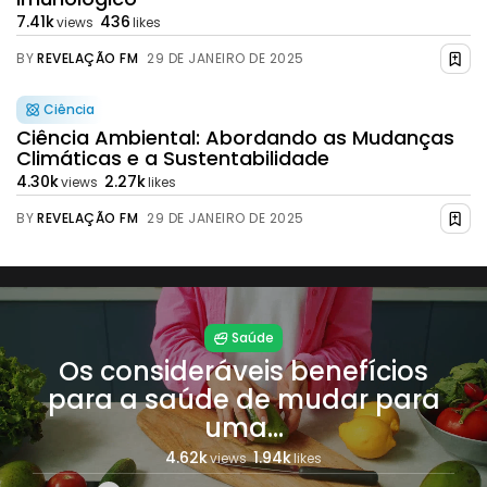
7.41k
436
views
likes
BY
REVELAÇÃO FM
29 DE JANEIRO DE 2025
Ciência
Ciência Ambiental: Abordando as Mudanças
Climáticas e a Sustentabilidade
4.30k
2.27k
views
likes
BY
REVELAÇÃO FM
29 DE JANEIRO DE 2025
Saúde
Os consideráveis benefícios
para a saúde de mudar para
uma...
4.62k
1.94k
views
likes