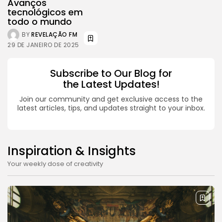
Grinders Elevate Your Brewing Experience
Avanços
tecnológicos em
BY
REVELAÇÃO FM
25 DE JULHO DE 2024
todo o mundo
Tecnologia
3.8
BY
REVELAÇÃO FM
A Comprehensive Review of the Latest
29 DE JANEIRO DE 2025
Smartphone: Features, Performance, and
Value
BY
REVELAÇÃO FM
3 DE JULHO DE 2024
Subscribe to Our Blog for
the Latest Updates!
Tecnologia
4.2
Dive into the World of Noise Cancelling
Join our community and get exclusive access to the
Headphones
latest articles, tips, and updates straight to your inbox.
BY
REVELAÇÃO FM
25 DE JUNHO DE 2024
Inspiration & Insights
CTA Title
Your weekly dose of creativity
CTA Content
FOLLOW US