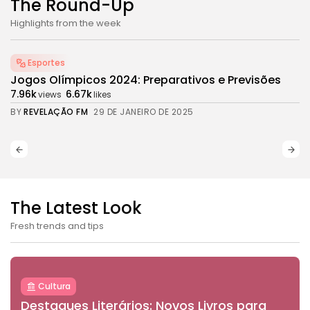
The Round-Up
Highlights from the week
Esportes
Jogos Olímpicos 2024: Preparativos e Previsões
7.96k
6.67k
views
likes
BY
REVELAÇÃO FM
29 DE JANEIRO DE 2025
The Latest Look
Fresh trends and tips
Cultura
Destaques Literários: Novos Livros para