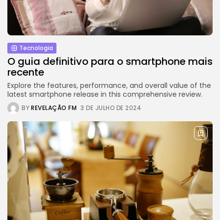
BY
REVELAÇÃO FM
3 DE JULHO DE 2024
Tecnologia
4.2
Dive into the World of Noise Cancelling
Headphones
Tecnologia
BY
REVELAÇÃO FM
25 DE JUNHO DE 2024
O guia definitivo para o smartphone mais
recente
Explore the features, performance, and overall value of the
latest smartphone release in this comprehensive review.
CTA Title
BY
REVELAÇÃO FM
3 DE JULHO DE 2024
CTA Content
FOLLOW US
JOIN OUR COMMUNITY