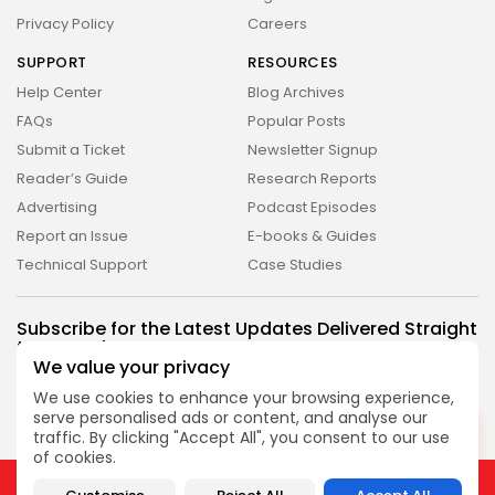
Privacy Policy
Careers
SUPPORT
RESOURCES
Help Center
Blog Archives
FAQs
Popular Posts
Submit a Ticket
Newsletter Signup
Reader’s Guide
Research Reports
Advertising
Podcast Episodes
2026 Revelação FM. All rights reserved
Report an Issue
E-books & Guides
Technical Support
Case Studies
Subscribe for the Latest Updates Delivered Straight
to Your Inbox
We value your privacy
Follow Us
We use cookies to enhance your browsing experience,
serve personalised ads or content, and analyse our
DESLIGADO
traffic. By clicking "Accept All", you consent to our use
of cookies.
2026 Revelação FM. All rights reserved