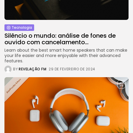
Esportes
Jogos Olímpicos 2024:
Preparativos e Previsões
29 DE JANEIRO DE 2025
Tecnologia
Silêncio o mundo: análise de fones de
Tecnologia
ouvido com cancelamento...
Cibersegurança em 2024:
Protegendo sua vida...
Learn about the best smart home speakers that can make
29 DE JANEIRO DE 2025
your life easier and more enjoyable with their advanced
features.
TRENDING CATEGORIES
BY
REVELAÇÃO FM
29 DE FEVEREIRO DE 2024
Saúde
14 Articles
Tecnologia
14 Articles
Política
10 Articles
Cultura
9 Articles