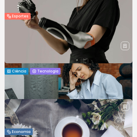
Esportes
Jogos Olímpicos 2024: Preparativos e
Previsões
The world is gearing up for the 2024 Olympic Games, with
preparations in full swing. This article provides an overview...
BY
REVELAÇÃO FM
29 DE JANEIRO DE 2025
Ciência
Tecnologia
Uma análise de 7 tecnologias inovadoras
que transformarão o futuro
Discover seven cutting-edge technologies that are set to
redefine industries. This gallery showcases innovations that
will shape the future of...
BY
REVELAÇÃO FM
11 DE FEVEREIRO DE 2024
Economia