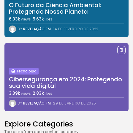
O Futuro da Ciência Ambiental:
Protegendo Nosso Planeta
6.33k
5.63k
views
likes
BY
REVELAÇÃO FM
14 DE FEVEREIRO DE 2022
Tecnologia
Cibersegurança em 2024: Protegendo
sua vida digital
3.39k
2.83k
views
likes
BY
REVELAÇÃO FM
29 DE JANEIRO DE 2025
Explore Categories
Top picks from each content category.