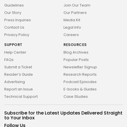
Guidelines
Join Our Team
Our Story
Our Partners
Press Inquiries
Media Kit
Contact Us
Legal Info
2026 Revelação FM. All rights reserved
Privacy Policy
Careers
SUPPORT
RESOURCES
Help Center
Blog Archives
FAQs
Popular Posts
Submit a Ticket
Newsletter Signup
Reader’s Guide
Research Reports
Advertising
Podcast Episodes
Report an Issue
E-books & Guides
Technical Support
Case Studies
Subscribe for the Latest Updates Delivered Straight
to Your Inbox
Follow Us