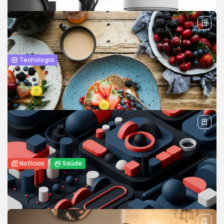
As environmental challenges grow, scientific research
continues to pave the way for sustainable solutions.
Discover the latest in environmental research.
BY
REVELAÇÃO FM
14 DE FEVEREIRO DE 2022
Tecnologia
Cibersegurança: Como proteger seus
dados em um mundo cada vez...
With the rise of digitalization, cybersecurity has become a
critical concern for individuals and organizations alike. This
article offers practical...
BY
REVELAÇÃO FM
29 DE JANEIRO DE 2025
Notícias
Saúde
Os 5 principais hábitos nutricionais para
uma vida mais saudável
Learn about the most important nutritional habits that can
promote long-term health, from balanced meals to
mindful eating practices.