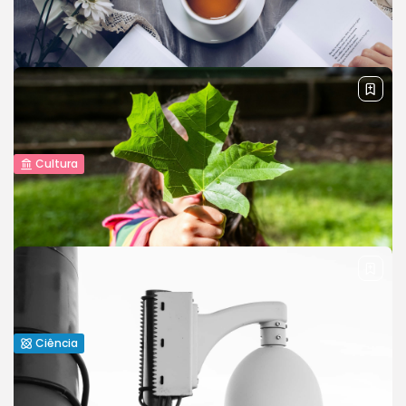
Revisão Econômica Trimestral:
Crescimento, Desafios e Oportunidades
The latest quarterly economic review highlights significant
growth in key sectors, alongside ongoing challenges such
as inflation and supply chain...
BY
REVELAÇÃO FM
9 DE MAIO DE 2024
Cultura
Destaques Literários: Novos Livros para
Adicionar à Sua Lista de...
Book lovers will appreciate this overview of new literary
releases. From fiction to non-fiction, this article highlights
books that are...
BY
REVELAÇÃO FM
18 DE ABRIL DE 2024
Ciência
O Futuro da Ciência Ambiental:
Protegendo Nosso Planeta