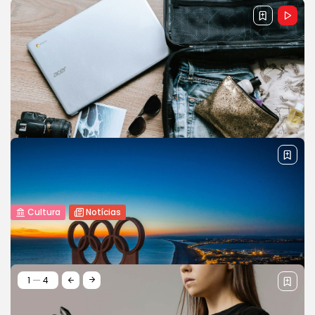
Cultura
Notícias
Lançamentos de filmes: filmes
imperdíveis do ano
The film industry continues to captivate audiences with a
lineup of must-watch movies. This article reviews the
1
4
latest releases, offering...
BY
REVELAÇÃO FM
15 DE NOVEMBRO DE 2023