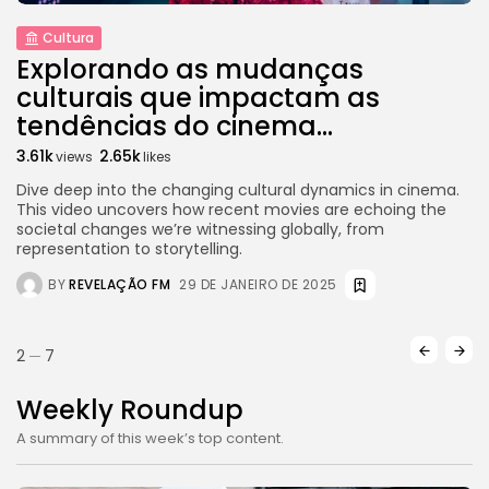
Cultura
e
Explorando as mudanças
J
culturais que impactam as
P
tendências do cinema...
7
3.61k
2.65k
views
likes
t
Th
es
pr
Dive deep into the changing cultural dynamics in cinema.
of
This video uncovers how recent movies are echoing the
at
societal changes we’re witnessing globally, from
representation to storytelling.
BY
REVELAÇÃO FM
29 DE JANEIRO DE 2025
2
7
Weekly Roundup
A summary of this week’s top content.