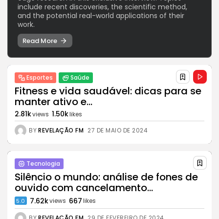
include recent discoveries, the scientific method,
and the potential real-world applications of their
work.
Cultura
Explorando as mudanças
Read More
culturais que impactam...
29 DE JANEIRO DE 2025
Esportes
Esportes
Saúde
Jogos Olímpicos 2024:
Fitness e vida saudável: dicas para se
Preparativos e Previsões
manter ativo e...
29 DE JANEIRO DE 2025
2.81k
1.50k
views
likes
Tecnologia
BY
REVELAÇÃO FM
27 DE MAIO DE 2024
Cibersegurança em 2024:
Protegendo sua vida...
29 DE JANEIRO DE 2025
Tecnologia
TRENDING CATEGORIES
Silêncio o mundo: análise de fones de
ouvido com cancelamento...
Saúde
14 Articles
7.62k
667
views
likes
5.0
Tecnologia
BY
REVELAÇÃO FM
29 DE FEVEREIRO DE 2024