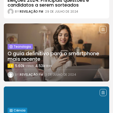
Eleições 2024: Principais questões e
candidatos a serem sorteados
BY
REVELAÇÃO FM
29 DE JULHO DE 2024
Tecnologia
O guia definitivo para o smartphone
mais recente
5.60k
4.53k
views
likes
3.8
BY
REVELAÇÃO FM
3 DE JULHO DE 2024
Ciência