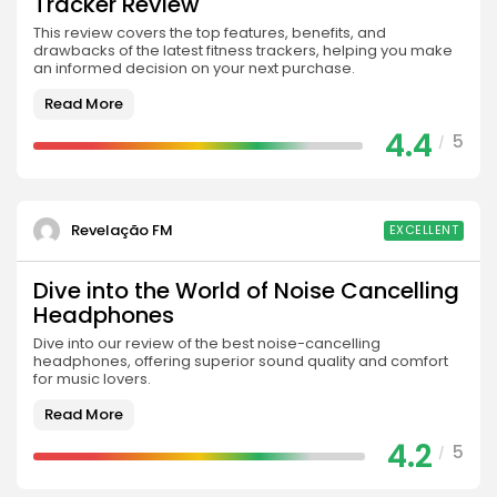
Tracker Review
BY
REVELAÇÃO FM
4 DE SETEMBRO DE 2022
This review covers the top features, benefits, and
drawbacks of the latest fitness trackers, helping you make
an informed decision on your next purchase.
Saúde
Os consideráveis benefícios para a saúde de
Read More
mudar para uma...
4.4
5
/
BY
REVELAÇÃO FM
5 DE JULHO DE 2022
Revelação FM
EXCELLENT
Dive into the World of Noise Cancelling
Headphones
Dive into our review of the best noise-cancelling
headphones, offering superior sound quality and comfort
for music lovers.
Read More
4.2
5
/