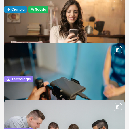
BY
REVELAÇÃO FM
2 DE MAIO DE 2024
Ciência
Saúde
Biotecnologia: Inovações e Implicações
para o Futuro
Biotechnology is at the forefront of scientific innovation,
with breakthroughs that have far-reaching implications.
This piece explores recent advancements in...
BY
REVELAÇÃO FM
18 DE MARÇO DE 2024
Tecnologia
O guia definitivo para o smartphone mais
recente
Explore the features, performance, and overall value of the
latest smartphone release in this comprehensive review.
BY
REVELAÇÃO FM
3 DE JULHO DE 2024