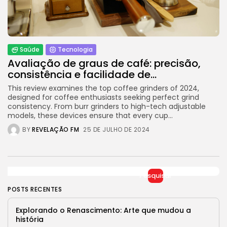
Jogos Olímpicos 2024:
Preparativos e Previsões
29 DE JANEIRO DE 2025
Tecnologia
Saúde
Tecnologia
Cibersegurança em 2024:
Protegendo sua vida...
Avaliação de graus de café: precisão,
29 DE JANEIRO DE 2025
consistência e facilidade de...
This review examines the top coffee grinders of 2024,
TRENDING CATEGORIES
designed for coffee enthusiasts seeking perfect grind
consistency. From burr grinders to high-tech adjustable
Saúde
models, these devices ensure that every cup...
14 Articles
BY
REVELAÇÃO FM
25 DE JULHO DE 2024
Tecnologia
14 Articles
Política
10 Articles
Pesquisar
POSTS RECENTES
Cultura
9 Articles
Explorando o Renascimento: Arte que mudou a
história
Notícias