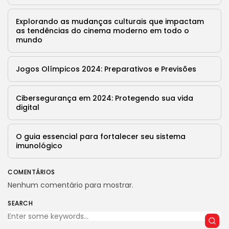
9 Articles
Explorando as mudanças culturais que impactam
LATEST REVIEWS
as tendências do cinema moderno em todo o
Saúde
mundo
4.4
Tracking Your Health: Top Fitness Tracker
Review
BY
REVELAÇÃO FM
29 DE JANEIRO DE 2025
Jogos Olímpicos 2024: Preparativos e Previsões
Tecnologia
4.5
The Future of Urban Mobility: An In-Depth
Cibersegurança em 2024: Protegendo sua vida
Review of 2024 Electric Bikes
digital
BY
REVELAÇÃO FM
29 DE JANEIRO DE 2025
Saúde
3.8
O guia essencial para fortalecer seu sistema
The Perfect Grind: How Premium Coffee
imunológico
Grinders Elevate Your Brewing Experience
BY
REVELAÇÃO FM
25 DE JULHO DE 2024
COMENTÁRIOS
Tecnologia
3.8
Nenhum comentário para mostrar.
A Comprehensive Review of the Latest
Smartphone: Features, Performance, and
SEARCH
Value
BY
REVELAÇÃO FM
3 DE JULHO DE 2024