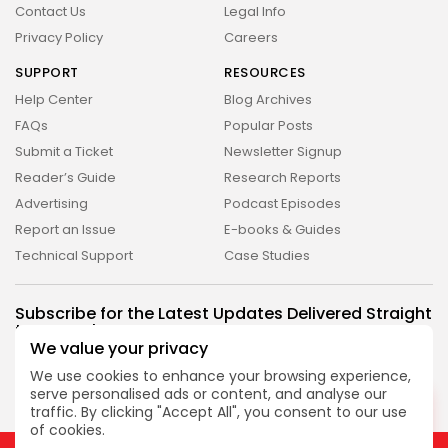
Contact Us
Legal Info
Privacy Policy
Careers
SUPPORT
RESOURCES
Help Center
Blog Archives
FAQs
Popular Posts
Submit a Ticket
Newsletter Signup
Reader’s Guide
Research Reports
Advertising
Podcast Episodes
Report an Issue
E-books & Guides
Technical Support
Case Studies
2026 Revelação FM. All rights reserved
Subscribe for the Latest Updates Delivered Straight
to Your Inbox
We value your privacy
Follow Us
We use cookies to enhance your browsing experience,
serve personalised ads or content, and analyse our
DESLIGADO
traffic. By clicking "Accept All", you consent to our use
of cookies.