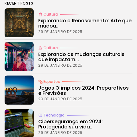
Tecnologia
RECENT POSTS
4.2
Dive into the World of Noise Cancelling
Headphones
Cultura
Explorando o Renascimento: Arte que
BY
REVELAÇÃO FM
25 DE JUNHO DE 2024
mudou...
29 DE JANEIRO DE 2025
Cultura
CTA Title
Explorando as mudanças culturais
CTA Content
que impactam...
29 DE JANEIRO DE 2025
FOLLOW US
Esportes
Jogos Olímpicos 2024: Preparativos
e Previsões
JOIN OUR COMMUNITY
29 DE JANEIRO DE 2025
Tecnologia
Cibersegurança em 2024:
Protegendo sua vida...
29 DE JANEIRO DE 2025