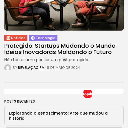
Jogos Olímpicos 2024:
Preparativos e Previsões
29 DE JANEIRO DE 2025
Tecnologia
Cibersegurança em 2024:
Protegendo sua vida...
Notícias
Tecnologia
29 DE JANEIRO DE 2025
Protegido: Startups Mudando o Mundo:
Ideias Inovadoras Moldando o Futuro
TRENDING CATEGORIES
Não há resumo por ser um post protegido.
Saúde
14 Articles
BY
REVELAÇÃO FM
8 DE MAIO DE 2024
Tecnologia
14 Articles
Política
Pesquisar
10 Articles
POSTS RECENTES
Cultura
Explorando o Renascimento: Arte que mudou a
9 Articles
história
Notícias