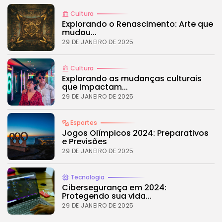
Tecnologia
4.2
Dive into the World of Noise Cancelling
Cultura
Headphones
Explorando o Renascimento: Arte que
mudou...
BY
REVELAÇÃO FM
25 DE JUNHO DE 2024
29 DE JANEIRO DE 2025
Cultura
Explorando as mudanças culturais
CTA Title
que impactam...
CTA Content
29 DE JANEIRO DE 2025
FOLLOW US
Esportes
Jogos Olímpicos 2024: Preparativos
e Previsões
29 DE JANEIRO DE 2025
JOIN OUR COMMUNITY
Tecnologia
Cibersegurança em 2024:
Protegendo sua vida...
29 DE JANEIRO DE 2025