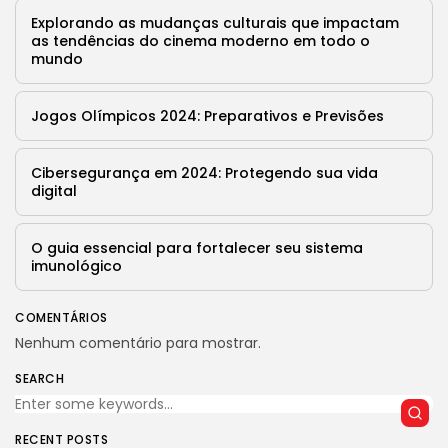
9 Articles
Explorando as mudanças culturais que impactam
as tendências do cinema moderno em todo o
LATEST REVIEWS
mundo
Saúde
4.4
Tracking Your Health: Top Fitness Tracker
Review
Jogos Olímpicos 2024: Preparativos e Previsões
BY
REVELAÇÃO FM
29 DE JANEIRO DE 2025
Tecnologia
Cibersegurança em 2024: Protegendo sua vida
4.5
The Future of Urban Mobility: An In-Depth
digital
Review of 2024 Electric Bikes
BY
REVELAÇÃO FM
29 DE JANEIRO DE 2025
O guia essencial para fortalecer seu sistema
Saúde
3.8
imunológico
The Perfect Grind: How Premium Coffee
Grinders Elevate Your Brewing Experience
BY
REVELAÇÃO FM
25 DE JULHO DE 2024
COMENTÁRIOS
Nenhum comentário para mostrar.
Tecnologia
3.8
A Comprehensive Review of the Latest
SEARCH
Smartphone: Features, Performance, and
Value
BY
REVELAÇÃO FM
3 DE JULHO DE 2024
RECENT POSTS