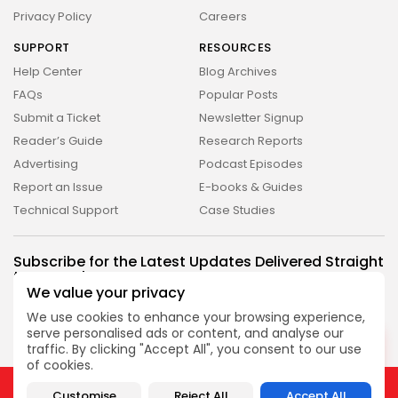
Privacy Policy
Careers
SUPPORT
RESOURCES
Help Center
Blog Archives
FAQs
Popular Posts
Submit a Ticket
Newsletter Signup
Reader’s Guide
Research Reports
Advertising
Podcast Episodes
Report an Issue
E-books & Guides
Technical Support
Case Studies
2026 Revelação FM. All rights reserved
Subscribe for the Latest Updates Delivered Straight
to Your Inbox
We value your privacy
Follow Us
We use cookies to enhance your browsing experience,
serve personalised ads or content, and analyse our
DESLIGADO
traffic. By clicking "Accept All", you consent to our use
of cookies.
2026 Revelação FM. All rights reserved
Customise
Reject All
Accept All