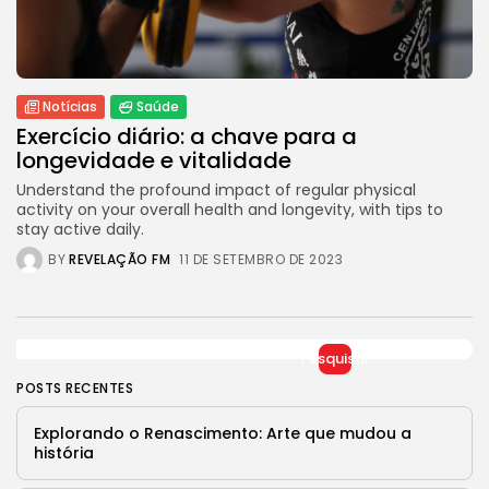
Jogos Olímpicos 2024:
Preparativos e Previsões
29 DE JANEIRO DE 2025
Tecnologia
Notícias
Saúde
Cibersegurança em 2024:
Protegendo sua vida...
Exercício diário: a chave para a
29 DE JANEIRO DE 2025
longevidade e vitalidade
Understand the profound impact of regular physical
TRENDING CATEGORIES
activity on your overall health and longevity, with tips to
stay active daily.
Saúde
14 Articles
BY
REVELAÇÃO FM
11 DE SETEMBRO DE 2023
Tecnologia
14 Articles
Política
Pesquisar
10 Articles
POSTS RECENTES
Cultura
Explorando o Renascimento: Arte que mudou a
9 Articles
história
Notícias