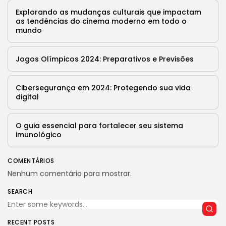
9 Articles
Explorando as mudanças culturais que impactam
as tendências do cinema moderno em todo o
LATEST REVIEWS
mundo
Saúde
4.4
Tracking Your Health: Top Fitness Tracker
Review
Jogos Olímpicos 2024: Preparativos e Previsões
BY
REVELAÇÃO FM
29 DE JANEIRO DE 2025
Tecnologia
4.5
Cibersegurança em 2024: Protegendo sua vida
The Future of Urban Mobility: An In-Depth
digital
Review of 2024 Electric Bikes
BY
REVELAÇÃO FM
29 DE JANEIRO DE 2025
O guia essencial para fortalecer seu sistema
Saúde
3.8
imunológico
The Perfect Grind: How Premium Coffee
Grinders Elevate Your Brewing Experience
BY
REVELAÇÃO FM
25 DE JULHO DE 2024
COMENTÁRIOS
Nenhum comentário para mostrar.
Tecnologia
3.8
A Comprehensive Review of the Latest
SEARCH
Smartphone: Features, Performance, and
Value
BY
REVELAÇÃO FM
3 DE JULHO DE 2024
RECENT POSTS