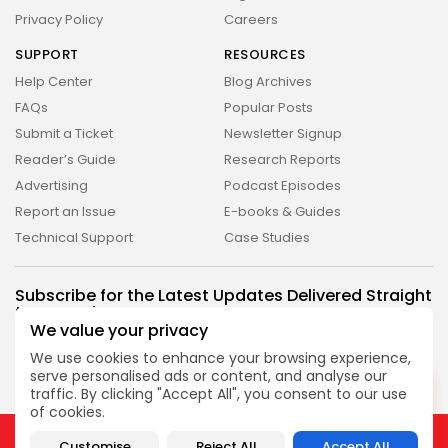
Privacy Policy
Careers
SUPPORT
RESOURCES
Help Center
Blog Archives
FAQs
Popular Posts
Submit a Ticket
Newsletter Signup
Reader’s Guide
Research Reports
Advertising
Podcast Episodes
Report an Issue
E-books & Guides
Technical Support
Case Studies
2026 Revelação FM. All rights reserved
Subscribe for the Latest Updates Delivered Straight
to Your Inbox
We value your privacy
Follow Us
We use cookies to enhance your browsing experience,
serve personalised ads or content, and analyse our
DESLIGADO
traffic. By clicking "Accept All", you consent to our use
of cookies.
2026 Revelação FM. All rights reserved
Customise
Reject All
Accept All