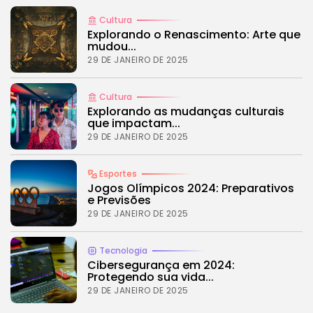
Tecnologia
4.2
Dive into the World of Noise Cancelling
Cultura
Headphones
Explorando o Renascimento: Arte que
mudou...
BY
REVELAÇÃO FM
25 DE JUNHO DE 2024
29 DE JANEIRO DE 2025
Cultura
Explorando as mudanças culturais
CTA Title
que impactam...
CTA Content
29 DE JANEIRO DE 2025
FOLLOW US
Esportes
Jogos Olímpicos 2024: Preparativos
e Previsões
29 DE JANEIRO DE 2025
JOIN OUR COMMUNITY
Tecnologia
Cibersegurança em 2024:
Protegendo sua vida...
29 DE JANEIRO DE 2025