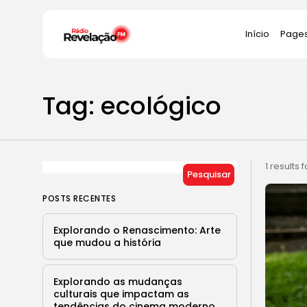
Search
Início
Page
for:
Autho
Tag: ecológico
Pages
My
Re
Cat
1 results 
Pesquisar
Ti
POSTS RECENTES
Po
Explorando o Renascimento: Arte
que mudou a história
Explorando as mudanças
culturais que impactam as
tendências do cinema moderno