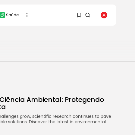
Saúde
SEARCH
1
1
RECENT POSTS
Sorry, you have no
Cultura
bookmarks yet.
Explorando o
Renascimento: Arte
que mudou...
0
29 DE JANEIRO DE 2025
 Ciência Ambiental: Protegendo
Cultura
ta
Explorando as
mudanças culturais
allenges grow, scientific research continues to pave
que impactam...
ble solutions. Discover the latest in environmental
29 DE JANEIRO DE 2025
Esportes