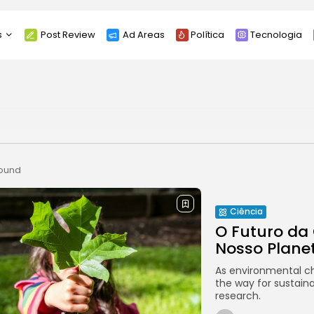
s
Post Review
Ad Areas
Política
Tecnologia
r Page
About
 Bookmarks
Our Team
views
FAQ
egories List
found
Contact
meline Newsletter
Privacy Policy
sts Page
Terms & Conditions
Ciência
O Futuro da
Nosso Plane
As environmental ch
the way for sustaina
research.