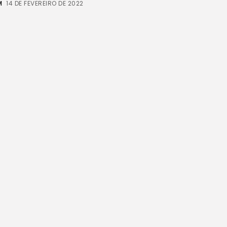
M
14 DE FEVEREIRO DE 2022
Jogos Olímpicos 2024:
Preparativos e
Previsões
29 DE JANEIRO DE 2025
Tecnologia
Cibersegurança em
2024: Protegendo sua
vida...
29 DE JANEIRO DE 2025
TRENDING CATEGORIES
Saúde
14 Articles
Tecnologia
14 Articles
Política
10 Articles
Cultura
9 Articles