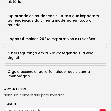
história
9 Articles
LATEST REVIEWS
Explorando as mudanças culturais que impactam
Saúde
as tendências do cinema moderno em todo o
4.4
Tracking Your Health: Top Fitness Tracker
mundo
Review
BY
REVELAÇÃO FM
29 DE JANEIRO DE 2025
Jogos Olímpicos 2024: Preparativos e Previsões
Tecnologia
4.5
The Future of Urban Mobility: An In-Depth
Review of 2024 Electric Bikes
Cibersegurança em 2024: Protegendo sua vida
BY
REVELAÇÃO FM
29 DE JANEIRO DE 2025
digital
Saúde
3.8
The Perfect Grind: How Premium Coffee
O guia essencial para fortalecer seu sistema
Grinders Elevate Your Brewing Experience
imunológico
BY
REVELAÇÃO FM
25 DE JULHO DE 2024
Tecnologia
3.8
COMENTÁRIOS
A Comprehensive Review of the Latest
Nenhum comentário para mostrar.
Smartphone: Features, Performance, and
Value
SEARCH
BY
REVELAÇÃO FM
3 DE JULHO DE 2024