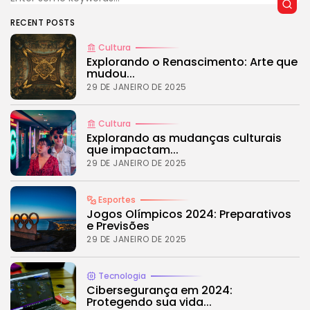
Tecnologia
4.2
Dive into the World of Noise Cancelling
RECENT POSTS
Headphones
Cultura
BY
REVELAÇÃO FM
25 DE JUNHO DE 2024
Explorando o Renascimento: Arte que
mudou...
29 DE JANEIRO DE 2025
CTA Title
Cultura
CTA Content
Explorando as mudanças culturais
que impactam...
29 DE JANEIRO DE 2025
FOLLOW US
Esportes
Jogos Olímpicos 2024: Preparativos
JOIN OUR COMMUNITY
e Previsões
29 DE JANEIRO DE 2025
Tecnologia
Cibersegurança em 2024:
Protegendo sua vida...