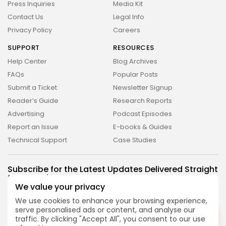
Press Inquiries
Media Kit
Contact Us
Legal Info
Privacy Policy
Careers
SUPPORT
RESOURCES
Help Center
Blog Archives
FAQs
Popular Posts
Submit a Ticket
Newsletter Signup
Reader’s Guide
Research Reports
Advertising
Podcast Episodes
Report an Issue
E-books & Guides
Technical Support
Case Studies
2026 Revelação FM. All rights reserved
Subscribe for the Latest Updates Delivered Straight
to Your Inbox
We value your privacy
Follow Us
We use cookies to enhance your browsing experience,
serve personalised ads or content, and analyse our
DESLIGADO
traffic. By clicking "Accept All", you consent to our use