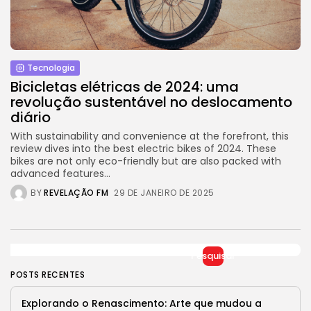
Jogos Olímpicos 2024:
Preparativos e Previsões
29 DE JANEIRO DE 2025
Tecnologia
Tecnologia
Cibersegurança em 2024:
Protegendo sua vida...
Bicicletas elétricas de 2024: uma
29 DE JANEIRO DE 2025
revolução sustentável no deslocamento
diário
TRENDING CATEGORIES
With sustainability and convenience at the forefront, this
Saúde
review dives into the best electric bikes of 2024. These
14 Articles
bikes are not only eco-friendly but are also packed with
advanced features...
Tecnologia
BY
REVELAÇÃO FM
29 DE JANEIRO DE 2025
14 Articles
Política
10 Articles
Pesquisar
Cultura
POSTS RECENTES
9 Articles
Explorando o Renascimento: Arte que mudou a
Notícias